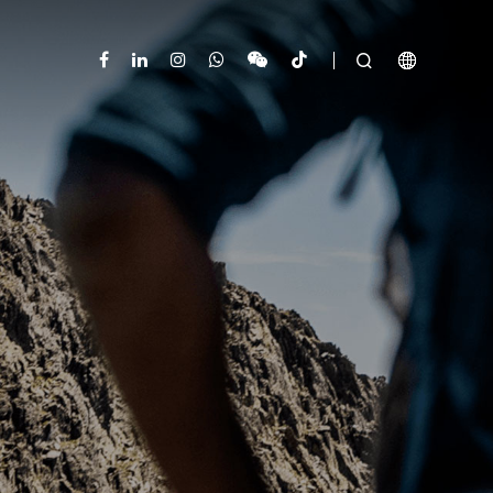


