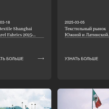
03-18
2025-03-05
rtextile Shanghai
Текстильный рынок
rel Fabrics 2025:
Южной и Латинской
торонний обзор
Америки: Рост,
щего текстильной
тенденции и информ
мышленности
по конкретным стра

АТЬ БОЛЬШЕ
УЗНАТЬ БОЛЬШЕ