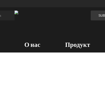
О нас
Продукт
Профиль
Серия спортивной одежд
Значения
Вельветовая серия
Патенты и сертификаты
Бархатная серия
Галерея
Серия Burnout
Серия Спандекс
Серия сетки