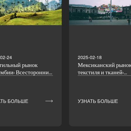
02-24
2025-02-18
тильный рынок
Мексиканский рыно
мбии: Всесторонний
текстиля и тканей:
из
Всесторонний обзор
структуры, возможн
и проблем отрасли

АТЬ БОЛЬШЕ
УЗНАТЬ БОЛЬШЕ