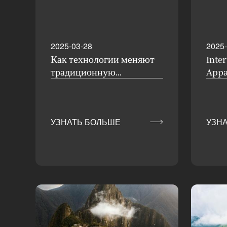
2025-03-28
2025-
Как технологии меняют
Inte
традиционную
Appa
текстильную
Всес
промышленность:
буду
Глубокое погружение в
про

УЗНАТЬ БОЛЬШЕ
УЗН
инновации и сферы
применения