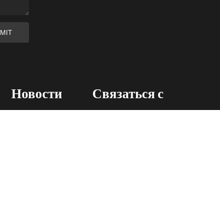
Новости
Связаться с
ы
Обновления компании
TEL: +86 183-6762-7671
Блог
EMAIL: info@wanjietex.com
