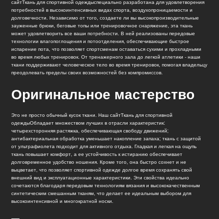
сайт
Ткань для спортивной одежды
специально разработана для удовлетворения
потребностей в высокоинтенсивных видах спорта, воздухопроницаемости и
долговечности. Независимо от того, создаете ли вы высокопроизводительные
зауженные брюки, беговые топы или тренировочное снаряжение, эта ткань
может удовлетворить все ваши потребности. В ней реализованы передовые
технологии влагопоглощения и потоотделения, обеспечивающие быстрое
испарение пота, что позволяет спортсменам оставаться сухими и прохладными
во время любых тренировок. От тренажерного зала до легкой атлетики - наши
ткани поддерживают человеческое тело во время тренировок, помогая владельцу
преодолевать пределы своих возможностей без компромиссов.
Оригинальное мастерство
Это не просто обычный кусок ткани. Наш сайт
Ткань для спортивной
одежды
Обладает множеством лучших в отрасли характеристик:
четырехсторонняя растяжка, обеспечивающая свободу движений;
антибактериальная обработка уменьшает накопление запаха; ткань с защитой
от ультрафиолета подходит для активного отдыха. Гладкая и легкая на ощупь
ткань повышает комфорт, а ее устойчивость к истиранию обеспечивает
долговременное удобство ношения. Кроме того, она быстро сохнет и не
выцветает, что позволяет спортивной одежде долгое время сохранять свой
внешний вид и эксплуатационные характеристики. Эти свойства идеально
сочетаются благодаря передовым технологиям вязания и высококачественным
синтетическим смешанным тканям, что делает ее идеальным выбором для
высокоинтенсивной и многократной носки.