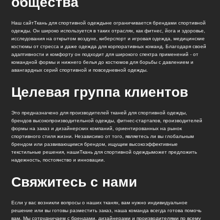
общества
Наш сайт
Ткань для спортивной одежды
не ограничивается брендами спортивной
одежды. Он широко используется в таких отраслях, как фитнес, йога и здоровье,
исследования на открытом воздухе, киберспорт и игровая одежда, медицинские
костюмы от стресса и даже одежда для корпоративных команд. Благодаря своей
адаптивности и комфорту он подходит для широкого спектра применений - от
командной формы и нижнего белья до костюмов для борьбы с давлением и
авангардных серий спортивной и повседневной одежды.
Целевая группа клиентов
Это предназначено для производителей тканей для спортивной одежды,
брендов высокопроизводительной одежды, фитнес-стартапов, производителей
формы на заказ и дизайнерских компаний, ориентированных на рынок
спортивного стиля жизни. Независимо от того, являетесь ли вы глобальным
брендом или развивающимся брендом, ищущим высокоэффективные
текстильные решения, наши
Ткань для спортивной одежды
может предложить
надежность, постоянство и инновации.
Свяжитесь с нами
Если у вас возникли вопросы о наших тканях, вам нужно индивидуальное
решение или вы готовы разместить заказ, наша команда всегда готова помочь
вам. Мы сотрудничаем с брендами, дизайнерами и производителями по всему