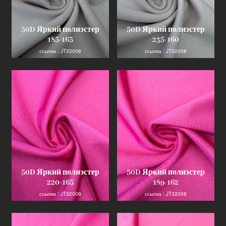
50D Яркий полиэстер
50D Яркий полиэстер
185-165
235-160
ссылка : JT32008
ссылка : JT32008
50D Яркий полиэстер
50D Яркий полиэстер
220-165
189-162
ссылка : JT32009
ссылка : JT32009