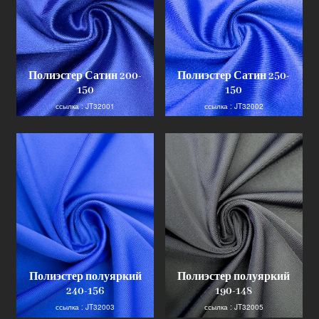
Полиэстер Сатин 200-
Полиэстер Сатин 250-
150
150
ссылка : JT32001
ссылка : JT32002
Полиэстер полуяркий
Полиэстер полуяркий
240-156
190-148
ссылка : JT32003
ссылка : JT32005