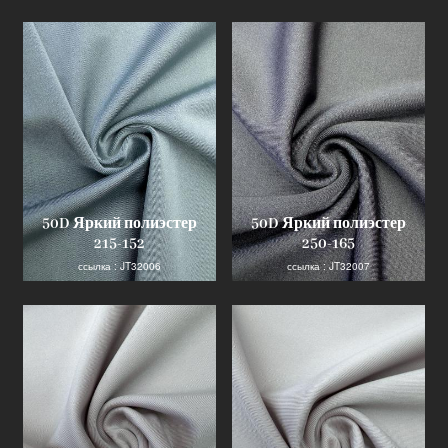
Продукт
Инноватор отрасли
50D Яркий полиэстер
50D Яркий полиэстер
215-152
250-165
ссылка : JT32006
ссылка : JT32007