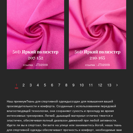
50D Яркий полиэстер
50D Яркий полиэстер
207-152
210-165
ссылка : JT32009
ссылка : JT32009
1
2
3
4
5
6
7
8
9
10
11
12
13
Наш премиум
Ткань для спортивной одежды
создан для повышения вашей
производительности и комфорта. Созданные с использованием передовой
влагоотводящей технологии, они сохраняют сухость и прохладу во время
интенсивных тренировок. Легкий, дышащий материал отлично тянется и
эластичен, обеспечивая полный диапазон движений при любой активности.
Идете ли вы в спортзал, бегаете на улице или занимаетесь йогой, наша ткань
для спортивной одежды обеспечивает прочность и комфорт, необходимые вам