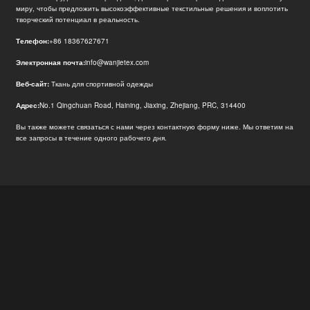
миру, чтобы предложить высокоэффективные текстильные решения и воплотить
творческий потенциал в реальность.
Телефон:
+86 18367627671
Электронная почта:
info@wanjietex.com
Веб-сайт:
Ткань для спортивной одежды
Адрес:
No.1 Qingchuan Road, Haining, Jiaxing, Zhejiang, PRC, 314400
Вы также можете связаться с нами через контактную форму ниже. Мы ответим на
все запросы в течение одного рабочего дня.