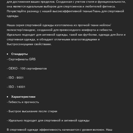
для достижения ваших пределов. Созданная с учетом стиля и функциональности,
она является идеальным выбором для спортсменов и любителей фитнеса.
Почувствуйте разницу с нашей высокоэффективной тканью
Ткань для спортивной
одежды
.
Наша серия спортивной одежды изготовлена из прочной ткани нейлон/
полиэстер/спандекс, созданной для превосходного комфорта и гибкости.
Идеально подходит для активной одежды, такой как футболки, одежда для йоги и
спортивная одежда, и обладает отличными влагоотводящими и
быстросохнущими свойствами.
Стандарты
- Сертификаты GRS
- OEKO - 100 сертификатов
- ISO - 9001
- ISO - 14001
Характеристики
- Гибкость и прочность
- Быстрое высыхание после стирки
- Идеально подходит для спортивной и активной одежды
В спортивной одежде эффективность начинается с уровня волокон. Наш